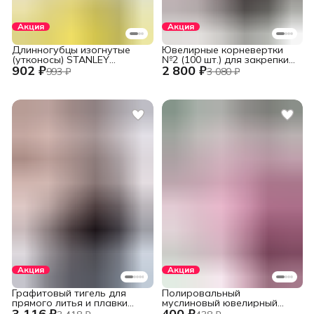
Акция
Акция
Длинногубцы изогнутые
Ювелирные корневертки
(утконосы) STANLEY
№2 (100 шт.) для закрепки
902 ₽
2 800 ₽
DYNAGRIP STHT84071-8-23
вставок
993 ₽
3 080 ₽
(STHT84071-8) 152 мм (6")
Акция
Акция
Графитовый тигель для
Полировальный
прямого литья и плавки
муслиновый ювелирный
3 116 ₽
400 ₽
металлов в печах
круг фиолетовый 152 мм.,