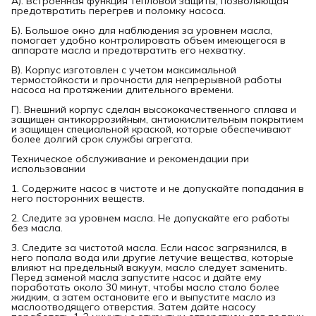
А). Встроенная функция тепловой защиты, позволяющая
предотвратить перегрев и поломку насоса.
Б). Большое окно для наблюдения за уровнем масла,
помогает удобно контролировать объем имеющегося в
аппарате масла и предотвратить его нехватку.
В). Корпус изготовлен с учетом максимальной
термостойкости и прочности для непрерывной работы
насоса на протяжении длительного времени.
Г). Внешний корпус сделан высококачественного сплава и
защищен антикоррозийным, антиокислительным покрытием
и защищен специальной краской, которые обеспечивают
более долгий срок службы агрегата.
Техническое обслуживание и рекомендации при
использовании
1. Содержите насос в чистоте и не допускайте попадания в
него посторонних веществ.
2. Следите за уровнем масла. Не допускайте его работы
без масла.
3. Следите за чистотой масла. Если насос загрязнился, в
него попала вода или другие летучие вещества, которые
влияют на предельный вакуум, масло следует заменить.
Перед заменой масла запустите насос и дайте ему
поработать около 30 минут, чтобы масло стало более
жидким, а затем остановите его и выпустите масло из
маслоотводящего отверстия. Затем дайте насосу