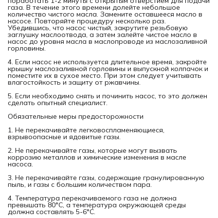
поработать 1-2 минуты с открытым отверстием для подачи
газа. В течение этого времени долейте небольшое
количество чистого масла. Замените оставшееся масло в
насосе. Повторяйте процедуру несколько раз.
Убедившись, что насос чистый, закрутите резьбовую
заглушку маслоотвода, а затем залейте чистое масло в
насос до уровня масла в маслопроводе из маслозаливной
горловины.
4. Если насос не используется длительное время, закройте
крышку маслозаливной горловины и выпускной колпачок и
поместите их в сухое место. При этом следует учитывать
влагостойкость и защиту от ржавчины.
5. Если необходимо снять и починить насос, то это должен
сделать опытный специалист.
Обязательные меры предосторожности
1. Не перекачивайте легковоспламеняющиеся,
взрывоопасные и ядовитые газы.
2. Не перекачивайте газы, которые могут вызвать
коррозию металлов и химические изменения в масле
насоса.
3. Не перекачивайте газы, содержащие гранулированную
пыль, и газы с большим количеством пара.
4. Температура перекачиваемого газа не должна
превышать 80°С, а температура окружающей среды
должна составлять 5-6°C.