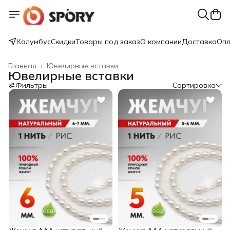
Колумбус
Скидки
Товары под заказ
О компании
Доставка
Опл
Главная
›
Ювелирные вставки
Ювелирные вставки
Фильтры
Сортировка