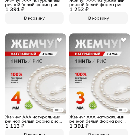
Жемчуг ААА натуральный
Жемчуг ААА натуральный
речной белый форма рис 6-
речной белый форма рис 5-
1 391 ₽
1 252 ₽
7 мм. 1 нить ~38 см.
6 мм. 1 нить ~38 см.
В корзину
В корзину
Жемчуг ААА натуральный
Жемчуг ААА натуральный
речной белый форма рис 4-
речной белый форма рис 3-
1 113 ₽
1 391 ₽
5 мм. 1 нить ~38 см.
4 мм. 1 нить ~38 см.
В корзину
В корзину