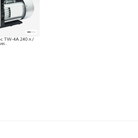
с TW-4A 240 л./
wei
й масляный, 370
ч., 10Pa, 8CFM