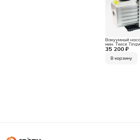
Вакуумный насо
мин. Twice Ting
35 200 ₽
одноступенчаты
Вт, 13,59 куб.м./
В корзину