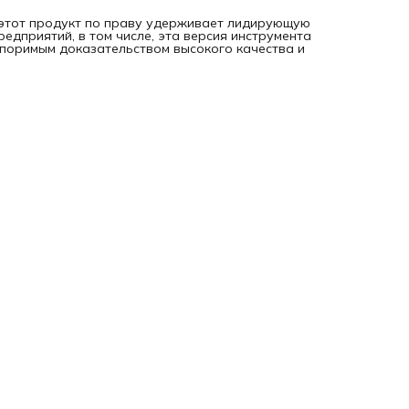
крепление вставок на металлической основе.
 этот продукт по праву удерживает лидирующую
дприятий, в том числе, эта версия инструмента
споримым доказательством высокого качества и