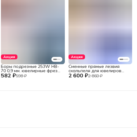
Акция
Акция
Боры подрезные 253W HB-
Сменные прямые лезвия
70 0,9 мм. ювелирные фрезы
скальпеля для ювелиров
582 ₽
2 600 ₽
стальные 6 шт., хвостовик
Swann-Morton, №11, 100 шт.
598 ₽
2 860 ₽
2,35 мм.
из высокоуглеродистой
стали