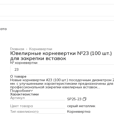
ата
Главная
›
Корневертки
Ювелирные корневертки №23 (100 шт.)
для закрепки вставок
№ корневертки
23
О товаре
Новые корневертки #23 (100 шт.) посадочным диаметром 2
мм. с улучшенными характеристиками предназначены для
профессиональной закрепки ювелирных вставок.
Если Вы желаете купить корневертки для ювелира высоко
Подробнее
качество из прочного металла с увеличенным сроком слу
Характеристики
то это именно тот вариант, который Вы искали.
Артикул
SP25-23
Отличительной особенностью этих корневерток является
обновленная технология их изготовления, в которой
Цвет товара
серый металлик
применяется электронный контроль качества выпускаемо
Тип ювелирного
Корневертка
продукции и специальный метод закаливания металла.