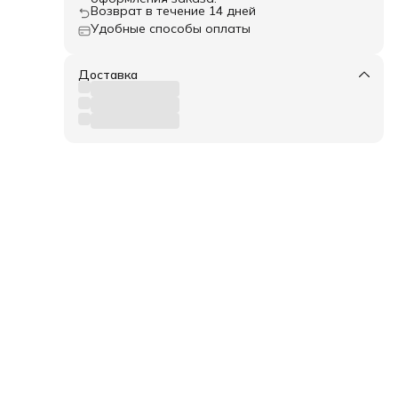
ия,
Возврат в течение 14 дней
 при
Удобные способы оплаты
й, в
Доставка
ях.
умент
е
ает
ное