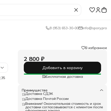
8 (953) 653-30-00
info@spory.pro
В избранное
2 800 ₽
Добавить в корзину
Бесплатная доставка
,35
го
Преимущества
жбы,
Доставка СДЭК
Доставка Почтой России
Внимание! Окончательная стоимость и срок
й
доставки согласовываются с клиентом после
оформления заказа.