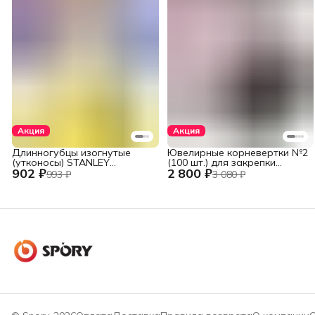
Акция
Акция
Длинногубцы изогнутые
Ювелирные корневертки №2
(утконосы) STANLEY
(100 шт.) для закрепки
902 ₽
2 800 ₽
DYNAGRIP STHT84071-8-23
вставок
993 ₽
3 080 ₽
(STHT84071-8) 152 мм (6")