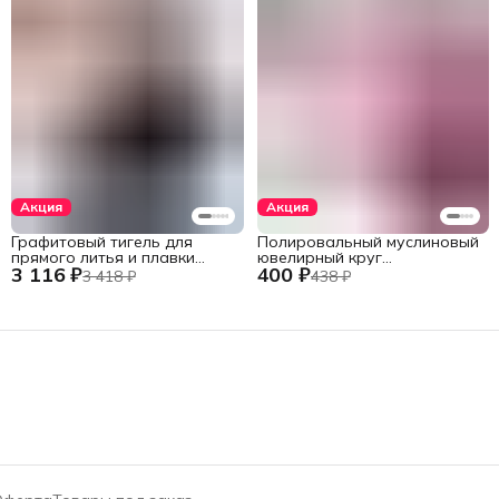
Акция
Акция
Графитовый тигель для
Полировальный муслиновый
прямого литья и плавки
ювелирный круг
3 116 ₽
400 ₽
металлов в печах установок
фиолетовый 152 мм., 60
3 418 ₽
438 ₽
INDUTHERM
слоев
VС-500/600/650/680,
V245/H120/78