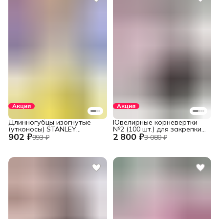
Акция
Акция
Длинногубцы изогнутые
Ювелирные корневертки
(утконосы) STANLEY
№2 (100 шт.) для закрепки
902 ₽
2 800 ₽
DYNAGRIP STHT84071-8-23
вставок
993 ₽
3 080 ₽
(STHT84071-8) 152 мм (6")