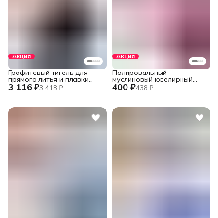
Акция
Акция
Графитовый тигель для
Полировальный
прямого литья и плавки
муслиновый ювелирный
3 116 ₽
400 ₽
металлов в печах
круг фиолетовый 152 мм.,
3 418 ₽
438 ₽
установок INDUTHERM
60 слоев
VС-500/600/650/680,
V245/H120/78