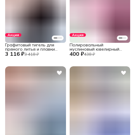
Акция
Акция
Графитовый тигель для
Полировальный
прямого литья и плавки
муслиновый ювелирный
3 116 ₽
400 ₽
металлов в печах
круг фиолетовый 152 мм.,
3 418 ₽
438 ₽
установок INDUTHERM
60 слоев
VС-500/600/650/680,
V245/H120/78