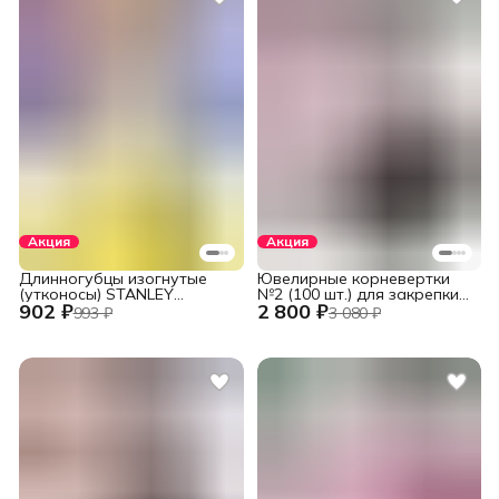
Акция
Акция
Длинногубцы изогнутые
Ювелирные корневертки
(утконосы) STANLEY
№2 (100 шт.) для закрепки
902 ₽
2 800 ₽
DYNAGRIP STHT84071-8-23
вставок
993 ₽
3 080 ₽
(STHT84071-8) 152 мм (6")