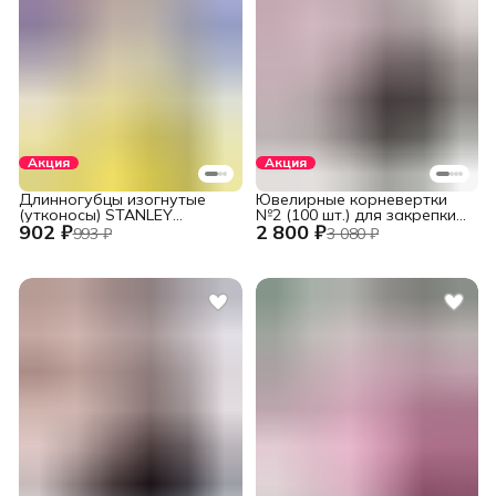
Акция
Акция
Длинногубцы изогнутые
Ювелирные корневертки
(утконосы) STANLEY
№2 (100 шт.) для закрепки
902 ₽
2 800 ₽
DYNAGRIP STHT84071-8-23
вставок
993 ₽
3 080 ₽
(STHT84071-8) 152 мм (6")