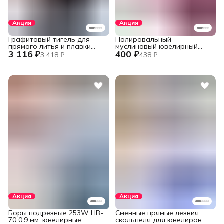
Акция
Акция
Графитовый тигель для
Полировальный
прямого литья и плавки
муслиновый ювелирный
3 116 ₽
400 ₽
металлов в печах
круг фиолетовый 152 мм.,
3 418 ₽
438 ₽
установок INDUTHERM
60 слоев
VС-500/600/650/680,
V245/H120/78
Акция
Акция
Боры подрезные 253W HB-
Сменные прямые лезвия
70 0,9 мм. ювелирные
скальпеля для ювелиров