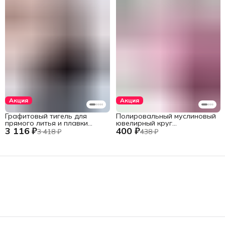
Акция
Акция
Графитовый тигель для
Полировальный муслиновый
прямого литья и плавки
ювелирный круг
3 116 ₽
400 ₽
металлов в печах установок
фиолетовый 152 мм., 60
3 418 ₽
438 ₽
INDUTHERM
слоев
VС-500/600/650/680,
V245/H120/78