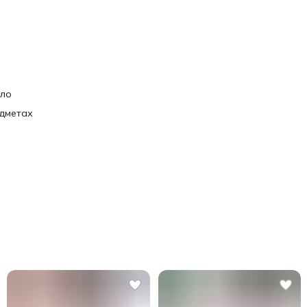
ело
едметах