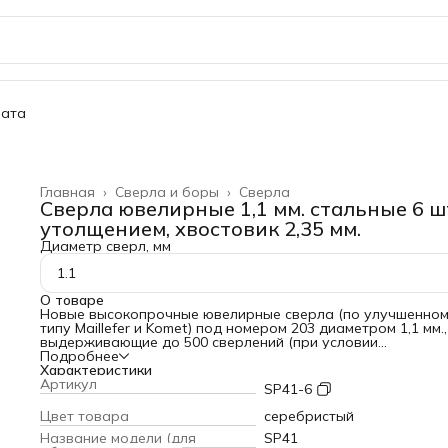
ата
Главная
›
Сверла и боры
›
Сверла
Сверла ювелирные 1,1 мм. стальные 6 шт
утолщением, хвостовик 2,35 мм.
Диаметр сверл, мм
1.1
О товаре
Новые высокопрочные ювелирные сверла (по улучшенно
типу Maillefer и Komet) под номером 203 диаметром 1,1 мм.,
выдерживающие до 500 сверлений (при условии
использования парафина для смазки сверла) с хвостовик
Подробнее
2,35 мм., уменьшающим биение сверла при работе. Этот н
Характеристики
из 6 стальных сверл с утолщением чаще всего использует
Артикул
SP41-6
для профессионального и высокоточного сверления
отверстий в металлических предметах. Пластиковый футл
Цвет товара
серебристый
позволяет бережно хранить сверла и удобно брать их.
Название модели (для
SP41
Характеристики сверл