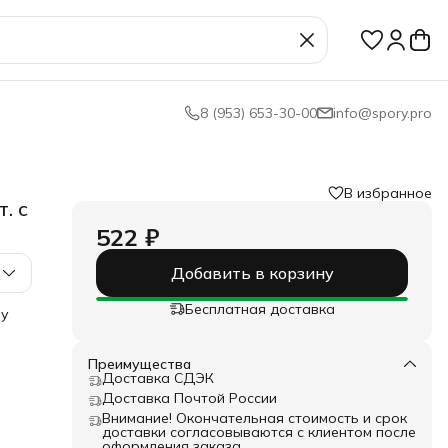
8 (953) 653-30-00
info@spory.pro
В избранное
. с
522 ₽
Добавить в корзину
Бесплатная доставка
му
ом
Преимущества
абор
Доставка СДЭК
ся
Доставка Почтой России
яр
Внимание! Окончательная стоимость и срок
доставки согласовываются с клиентом после
оформления заказа.