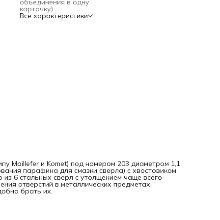
объединения в одну
Количество: 6 штук
карточку)
Материал: инструментальная легированная сталь
Все характеристики
Диаметр рабочей части: 1,1 мм.
Общая длинна: 44,5 мм.
Диаметр хвостовика: 2,35 мм.
Рабочая длинна: ~11 мм.
Вес с футляром: ~10гр.
Материал футляра: пластик
Качество продукции: высшее
Уровень: профессиональный
Области применения: ювелирное производство, слесарно
дело
Функции: сверление сквозных отверстий в металлических
предметах
 Maillefer и Komet) под номером 203 диаметром 1,1
ования парафина для смазки сверла) с хвостовиком
р из 6 стальных сверл с утолщением чаще всего
ения отверстий в металлических предметах.
обно брать их.