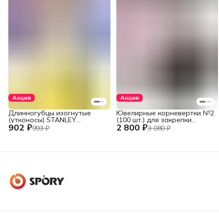
Акция
Акция
Длинногубцы изогнутые
Ювелирные корневертки №2
(утконосы) STANLEY
(100 шт.) для закрепки
902 ₽
2 800 ₽
DYNAGRIP STHT84071-8-23
вставок
993 ₽
3 080 ₽
(STHT84071-8) 152 мм (6")