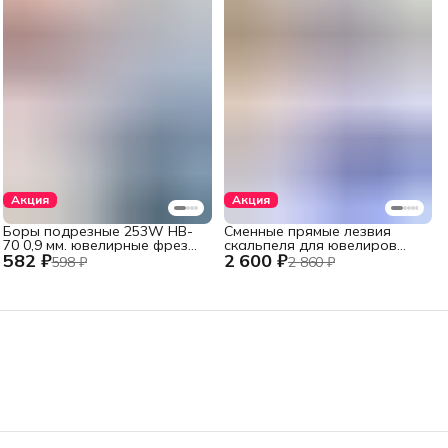
Акция
Акция
Боры подрезные 253W HB-
Сменные прямые лезвия
70 0,9 мм. ювелирные фрезы
скальпеля для ювелиров
582 ₽
2 600 ₽
стальные 6 шт., хвостовик
Swann-Morton, №11, 100 шт.
598 ₽
2 860 ₽
2,35 мм.
из высокоуглеродистой
стали