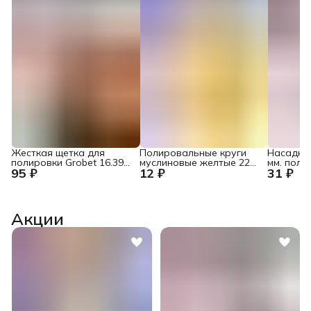
Жесткая щетка для
Полировальные круги
Насадки
полировки Grobet 16.397
муслиновые желтые 22
мм. пол
95 ₽
12 ₽
31 ₽
2C, 68 мм., сходящиеся 2
мм., держатель 2,35 мм.
мягкие и
ряда щетины,
(5 шт.)
держател
деревянный сердечник
Акции