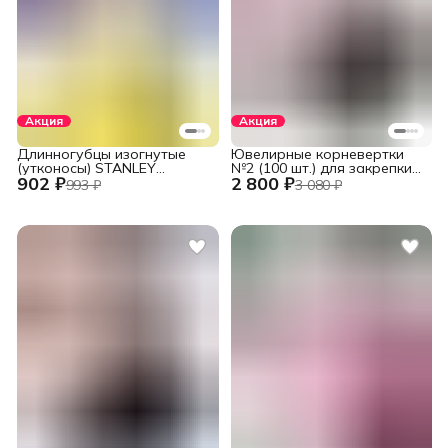
Акция
Акция
Длинногубцы изогнутые
Ювелирные корневертки
(утконосы) STANLEY
№2 (100 шт.) для закрепки
902 ₽
2 800 ₽
DYNAGRIP STHT84071-8-23
вставок
993 ₽
3 080 ₽
(STHT84071-8) 152 мм (6")