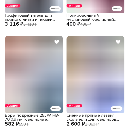
Акция
Акция
Графитовый тигель для
Полировальный
прямого литья и плавки
муслиновый ювелирный
3 116 ₽
400 ₽
металлов в печах
круг фиолетовый 152 мм.,
3 418 ₽
438 ₽
установок INDUTHERM
60 слоев
VС-500/600/650/680,
V245/H120/78
Акция
Акция
Боры подрезные 253W HB-
Сменные прямые лезвия
70 0,9 мм. ювелирные
скальпеля для ювелиров
582 ₽
2 600 ₽
фрезы стальные 6 шт.,
Swann-Morton, №11, 100 шт.
598 ₽
2 860 ₽
хвостовик 2,35 мм.
из высокоуглеродистой