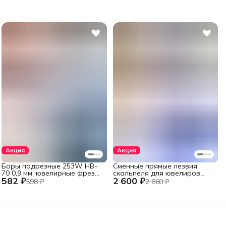
Акция
Акция
Боры подрезные 253W HB-
Сменные прямые лезвия
70 0,9 мм. ювелирные фрезы
скальпеля для ювелиров
582 ₽
2 600 ₽
стальные 6 шт., хвостовик
Swann-Morton, №11, 100 шт.
598 ₽
2 860 ₽
2,35 мм.
из высокоуглеродистой
стали