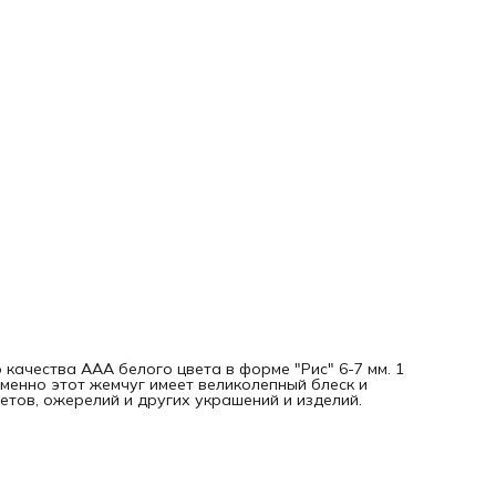
Длина: 7 мм.
Количество: 1 нить
Длина нити: ~38 см.
Цвет: белый (стандарт)
Уровень продукции: высший (ААА)
Качество: очень высокое (Premium Quality)
Области применения: ювелирное производство,
художественное и прикладное искусство и другие област
применения.
ВНИМАНИЕ! На поверхности натурального жемчуга могут
встречаться неровности и несовершенства покрытия.
качества ААА белого цвета в форме "Рис" 6-7 мм. 1
 Именно этот жемчуг имеет великолепный блеск и
етов, ожерелий и других украшений и изделий.