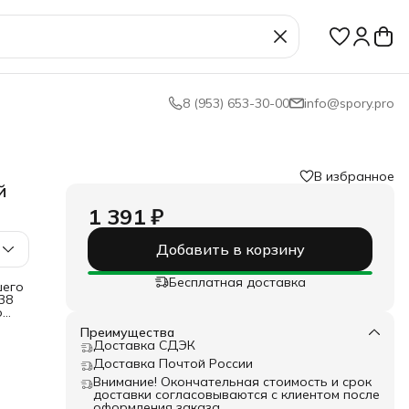
8 (953) 653-30-00
info@spory.pro
В избранное
й
1 391 ₽
Добавить в корзину
Бесплатная доставка
шего
38
о
ние.
Преимущества
Доставка СДЭК
Доставка Почтой России
Внимание! Окончательная стоимость и срок
доставки согласовываются с клиентом после
оформления заказа.