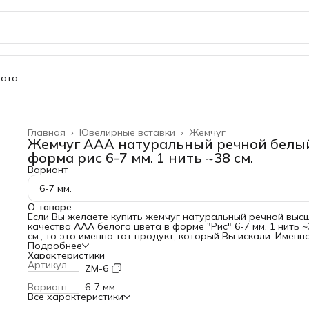
ата
Главная
›
Ювелирные вставки
›
Жемчуг
Жемчуг ААА натуральный речной белы
форма рис 6-7 мм. 1 нить ~38 см.
Вариант
6-7 мм.
О товаре
Если Вы желаете купить жемчуг натуральный речной выс
качества ААА белого цвета в форме "Рис" 6-7 мм. 1 нить ~
см., то это именно тот продукт, который Вы искали. Именн
этот жемчуг имеет великолепный блеск и однородное сия
Подробнее
Прекрасно подходит для чокеров, браслетов, ожерелий и
Характеристики
других украшений и изделий.
Артикул
ZM-6
Тип: жемчуг натуральный (речной)
Форма: рис
Вариант
6-7 мм.
Сквозное отверстие: есть
Все характеристики
Ширина: 6 мм.