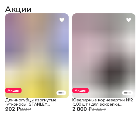
Акции
Акция
Акция
Длинногубцы изогнутые
Ювелирные корневертки №2
(утконосы) STANLEY
(100 шт.) для закрепки
902 ₽
2 800 ₽
DYNAGRIP STHT84071-8-23
вставок
993 ₽
3 080 ₽
(STHT84071-8) 152 мм (6")