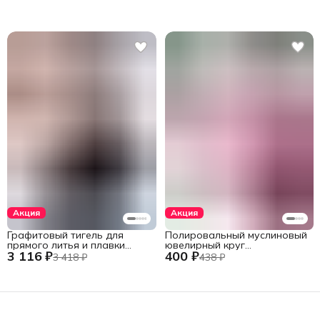
Акция
Акция
Графитовый тигель для
Полировальный муслиновый
прямого литья и плавки
ювелирный круг
3 116 ₽
400 ₽
металлов в печах установок
фиолетовый 152 мм., 60
3 418 ₽
438 ₽
INDUTHERM
слоев
VС-500/600/650/680,
V245/H120/78