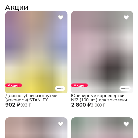
Акции
Акция
Акция
Длинногубцы изогнутые
Ювелирные корневертки
(утконосы) STANLEY
№2 (100 шт.) для закрепки
902 ₽
2 800 ₽
DYNAGRIP STHT84071-8-23
вставок
993 ₽
3 080 ₽
(STHT84071-8) 152 мм (6")