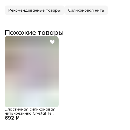
Рекомендованные товары
Силиконовая нить
Похожие товары
Эластичная силиконовая
нить-резинка Crystal Tec
692 ₽
прозрачная, леска
спандекс 0,4 мм., катушка
1000 м.