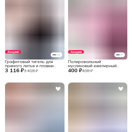
Акция
Акция
Графитовый тигель для
Полировальный
прямого литья и плавки
муслиновый ювелирный
3 116 ₽
400 ₽
металлов в печах
круг фиолетовый 152 мм.,
3 418 ₽
438 ₽
установок INDUTHERM
60 слоев
VС-500/600/650/680,
V245/H120/78