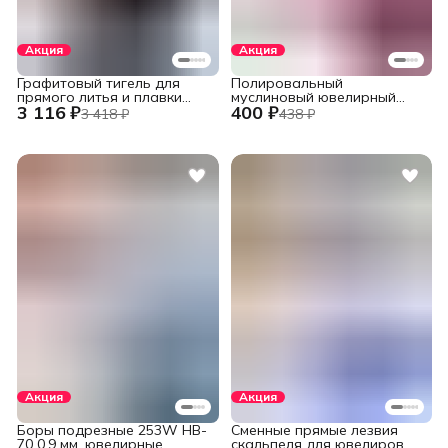
Акция
Акция
Графитовый тигель для
Полировальный
прямого литья и плавки
муслиновый ювелирный
3 116 ₽
400 ₽
металлов в печах
круг фиолетовый 152 мм.,
3 418 ₽
438 ₽
установок INDUTHERM
60 слоев
VС-500/600/650/680,
V245/H120/78
Акция
Акция
Боры подрезные 253W HB-
Сменные прямые лезвия
70 0,9 мм. ювелирные
скальпеля для ювелиров