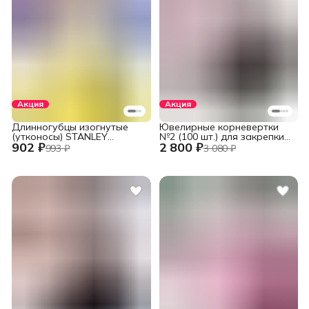
Акция
Акция
Длинногубцы изогнутые
Ювелирные корневертки
(утконосы) STANLEY
№2 (100 шт.) для закрепки
902 ₽
2 800 ₽
DYNAGRIP STHT84071-8-23
вставок
993 ₽
3 080 ₽
(STHT84071-8) 152 мм (6")