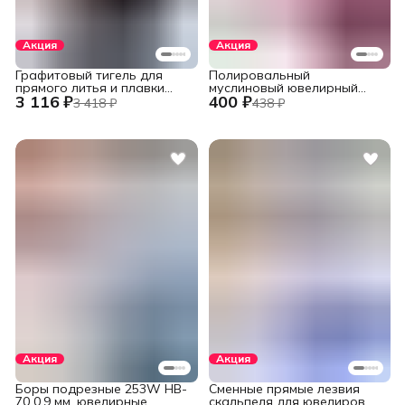
Акция
Акция
Графитовый тигель для
Полировальный
прямого литья и плавки
муслиновый ювелирный
3 116 ₽
400 ₽
металлов в печах
круг фиолетовый 152 мм.,
3 418 ₽
438 ₽
установок INDUTHERM
60 слоев
VС-500/600/650/680,
V245/H120/78
Акция
Акция
Боры подрезные 253W HB-
Сменные прямые лезвия
70 0,9 мм. ювелирные
скальпеля для ювелиров