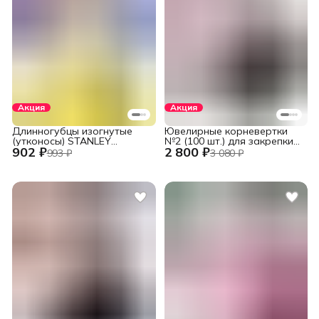
Акция
Акция
Длинногубцы изогнутые
Ювелирные корневертки
(утконосы) STANLEY
№2 (100 шт.) для закрепки
902 ₽
2 800 ₽
DYNAGRIP STHT84071-8-23
вставок
993 ₽
3 080 ₽
(STHT84071-8) 152 мм (6")