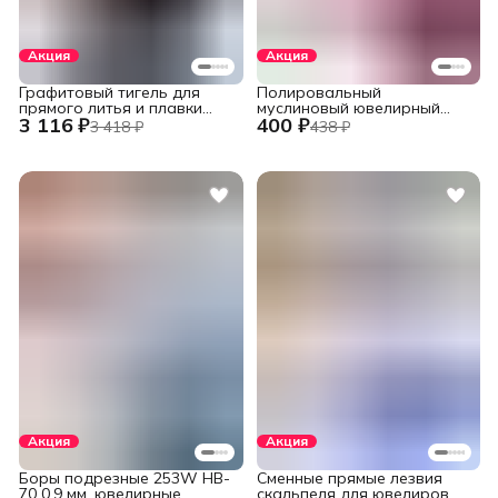
Акция
Акция
Графитовый тигель для
Полировальный
прямого литья и плавки
муслиновый ювелирный
3 116 ₽
400 ₽
металлов в печах
круг фиолетовый 152 мм.,
3 418 ₽
438 ₽
установок INDUTHERM
60 слоев
VС-500/600/650/680,
V245/H120/78
Акция
Акция
Боры подрезные 253W HB-
Сменные прямые лезвия
70 0,9 мм. ювелирные
скальпеля для ювелиров