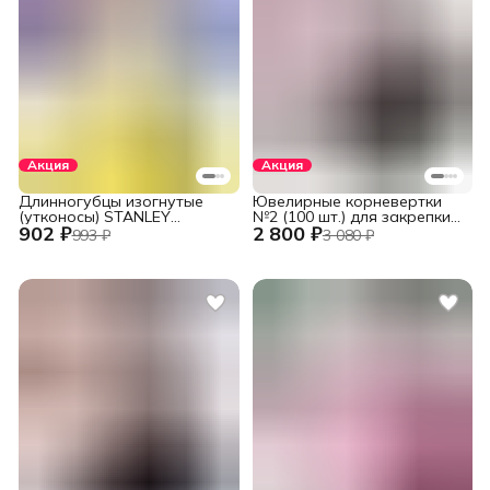
Акция
Акция
Длинногубцы изогнутые
Ювелирные корневертки
(утконосы) STANLEY
№2 (100 шт.) для закрепки
902 ₽
2 800 ₽
DYNAGRIP STHT84071-8-23
вставок
993 ₽
3 080 ₽
(STHT84071-8) 152 мм (6")