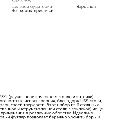
карточку)
применением бормашины. Пластиковый футляр позволяет
Целевая аудитория
Взрослая
бережно хранить боры и удобно брать их.
Все характеристики
Характеристики боров
Количество: 6 штук
Материал: HSS инструментальная легированная сталь
Диаметр рабочей части: 0,3 мм.
Общая длинна: 44,5 мм.
Диаметр хвостовика: 2,35 мм.
Вес с футляром: ~10гр.
Рекомендуемая частота вращения: до 30000 об./мин.
Материал футляра: пластик
Качество продукции: высшее
Уровень: профессиональный
Области применения: ювелирное производство, слесарно
дело, стоматология, дизайн, моделирование
1 (улучшенное качество металла и заточки)
ногократные использования, благодаря HSS стали,
тери своей твердости. Этот набор из 6 стальных
твенной инструментальной стали с закалкой) чаще
 применения в различных областях. Идеально
овый футляр позволяет бережно хранить боры и