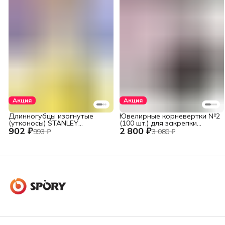
Акция
Акция
Длинногубцы изогнутые
Ювелирные корневертки №2
(утконосы) STANLEY
(100 шт.) для закрепки
902 ₽
2 800 ₽
DYNAGRIP STHT84071-8-23
вставок
993 ₽
3 080 ₽
(STHT84071-8) 152 мм (6")