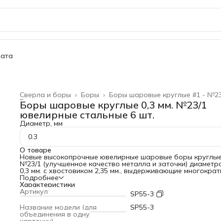
ата
Сверла и боры
›
Боры
›
Боры шаровые круглые #1 - №2
Главная
›
Боры шаровые круглые 0,3 мм. №23/1
ювелирные стальные 6 шт.
Диаметр, мм
0.3
О товаре
Новые высокопрочные ювелирные шаровые боры круглы
№23/1 (улучшенное качество металла и заточки) диаметр
0,3 мм. с хвостовиком 2,35 мм., выдерживающие многокра
использования, благодаря HSS стали, которая легко
Подробнее
справляется с высокими температурами без потери своей
Характеристики
твердости. Этот набор из 6 стальных бориков с увеличен
Артикул
SP55-3
ресурсом выработки (из высококачественной
инструментальной стали с закалкой) чаще всего использу
Название модели (для
SP55-3
для профессионального и высокоточного применения в
объединения в одну
различных областях. Идеально подходят для обработки 