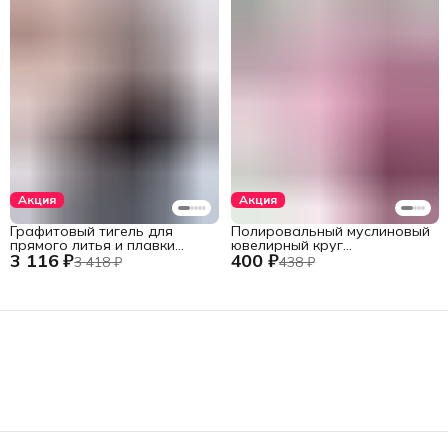
Акция
Акция
Графитовый тигель для
Полировальный муслиновый
прямого литья и плавки
ювелирный круг
3 116 ₽
400 ₽
металлов в печах установок
фиолетовый 152 мм., 60
3 418 ₽
438 ₽
INDUTHERM
слоев
VС-500/600/650/680,
V245/H120/78