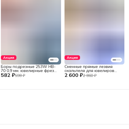
Акция
Акция
Боры подрезные 253W HB-
Сменные прямые лезвия
70 0,9 мм. ювелирные фрезы
скальпеля для ювелиров
582 ₽
2 600 ₽
стальные 6 шт., хвостовик
Swann-Morton, №11, 100 шт.
598 ₽
2 860 ₽
2,35 мм.
из высокоуглеродистой
стали