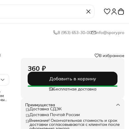
8 (953) 653-30-00
info@spory.pro
3
В избранное
360 ₽
Добавить в корзину
Бесплатная доставка
е
ом
тные
Преимущества
Доставка СДЭК
ным
Доставка Почтой России
ется
Внимание! Окончательная стоимость и срок
доставки согласовываются с клиентом после
с
оформления заказа.