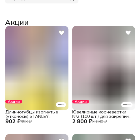
Акции
Акция
Акция
Длинногубцы изогнутые
Ювелирные корневертки
(утконосы) STANLEY
№2 (100 шт.) для закрепки
902 ₽
2 800 ₽
DYNAGRIP STHT84071-8-23
вставок
993 ₽
3 080 ₽
(STHT84071-8) 152 мм (6")