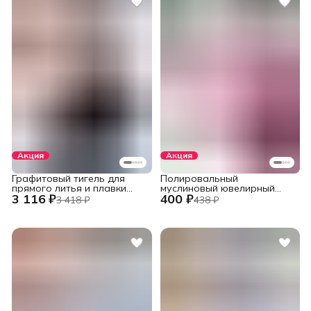
Акция
Акция
Графитовый тигель для
Полировальный
прямого литья и плавки
муслиновый ювелирный
3 116 ₽
400 ₽
металлов в печах
круг фиолетовый 152 мм.,
3 418 ₽
438 ₽
установок INDUTHERM
60 слоев
VС-500/600/650/680,
V245/H120/78