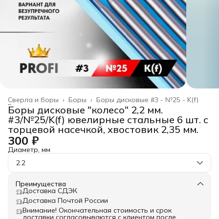
Сверла и боры
›
Боры
›
Боры дисковые #3 - №25 - K(f)
Главная
›
Боры дисковые "колесо" 2,2 мм.
#3/№25/K(f) ювелирные стальные 6 шт. с
торцевой насечкой, хвостовик 2,35 мм.
300 ₽
Диаметр, мм
2.2
Преимущества
Доставка СДЭК
Доставка Почтой России
Внимание! Окончательная стоимость и срок
доставки согласовываются с клиентом после