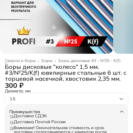
Сверла и боры
›
Боры
›
Боры дисковые #3 - №25 - K(f)
Главная
›
Боры дисковые "колесо" 1,5 мм.
#3/№25/K(f) ювелирные стальные 6 шт. с
торцевой насечкой, хвостовик 2,35 мм.
300 ₽
Диаметр, мм
1.5
Преимущества
Доставка СДЭК
Доставка Почтой России
Внимание! Окончательная стоимость и срок
доставки согласовываются с клиентом после