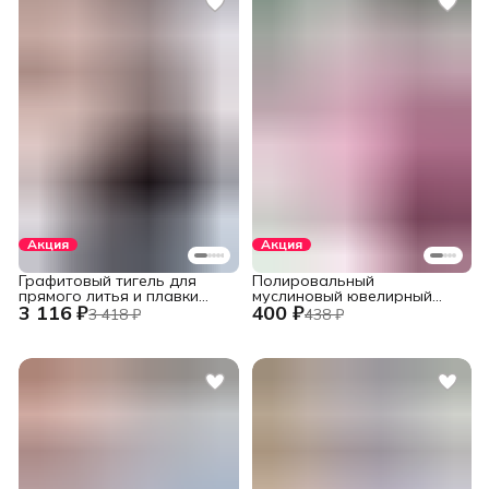
Акция
Акция
Графитовый тигель для
Полировальный
прямого литья и плавки
муслиновый ювелирный
3 116 ₽
400 ₽
металлов в печах
круг фиолетовый 152 мм.,
3 418 ₽
438 ₽
установок INDUTHERM
60 слоев
VС-500/600/650/680,
V245/H120/78