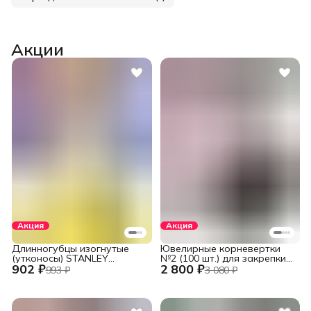
Акции
Акция
Акция
Длинногубцы изогнутые
Ювелирные корневертки
(утконосы) STANLEY
№2 (100 шт.) для закрепки
902 ₽
2 800 ₽
DYNAGRIP STHT84071-8-23
вставок
993 ₽
3 080 ₽
(STHT84071-8) 152 мм (6")