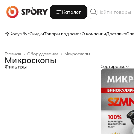
Каталог
Колумбус
Скидки
Товары под заказ
О компании
Доставка
Опл
Главная
›
Оборудование
›
Микроскопы
Микроскопы
Фильтры
Сортировка