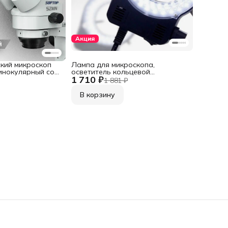
Акция
кий микроскоп
Лампа для микроскопа,
инокулярный со
осветитель кольцевой
1 710 ₽
светодиодный с регулировкой
1 881 ₽
яркости WR63HW - LED-56
В корзину