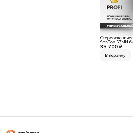
Стереоскопичес
SopTop SZMN б
35 700 ₽
стойкой
В корзину