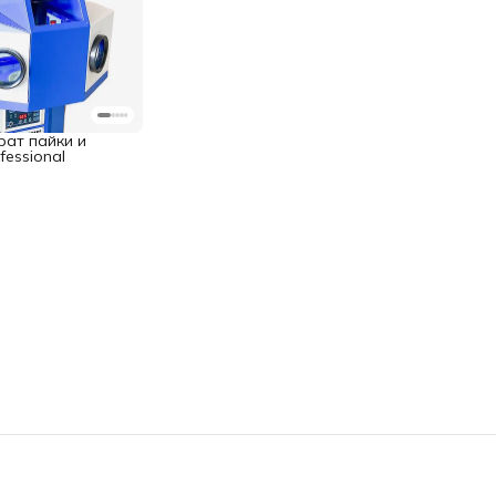
ат пайки и
essional