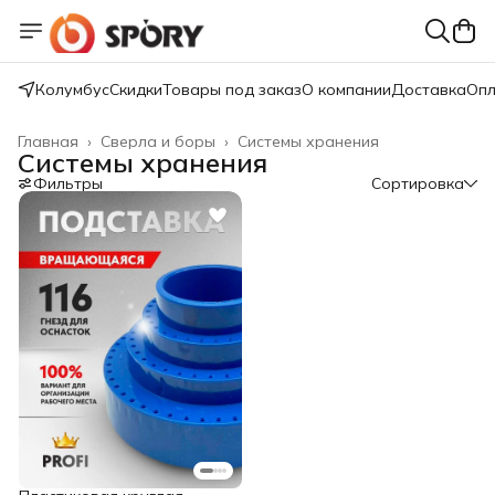
Колумбус
Скидки
Товары под заказ
О компании
Доставка
Опл
Главная
›
Сверла и боры
›
Системы хранения
Системы хранения
Фильтры
Сортировка